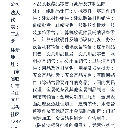
公司
术品及收藏品零售（象牙及其制品除
外）；纸制品销售；机械零件、零部件销
法人
售；建筑材料销售；建筑装饰材料销售；
代
鞋帽批发；鞋帽零售；服装服饰批发；服
表：
装服饰零售；计算机软硬件及辅助设备零
王恩
售；计算机软硬件及辅助设备批发；办公
龙
设备耗材销售；通讯设备销售；皮革制品
注册
销售；文具用品批发；文具用品零售；照
地
明器具销售；办公用品销售；卫生洁具销
址：
售；用品及器材零售；用品及器材批发；
山东
五金产品批发；五金产品零售；互联网销
省临
售（除销售需要许可的商品）；国内贸易
沂市
代理；金属链条及其他金属制品制造；金
兰山
属结构销售；金属切削加工服务；金属表
区前
面处理及热处理加工；建筑装饰、水暖管
岗头
道零件及其他建筑用金属制品制造；门窗
社区
制造加工；金属结构制造；广告制作。
1287
（除依法须经批准的项目外，凭营业执照