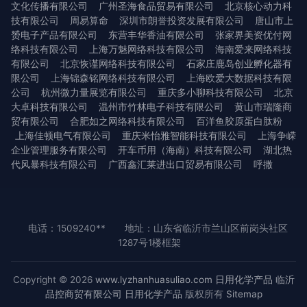
文化传播有限公司
广州圣海食品贸易有限公司
北京核心动力科
技有限公司
周易算命
深圳市朗誉投资发展有限公司
唐山市上
赟电子产品有限公司
东营丰华香油有限公司
张家界美资优付网
络科技有限公司
上海万魅网络科技有限公司
海南爱来网络科技
有限公司
北京恢谨网络科技有限公司
石家庄鹿岛创业孵化器有
限公司
上海锦森铭网络科技有限公司
上海欧爱大数据科技有限
公司
杭州微力量展览有限公司
重庆多小聊科技有限公司
北京
大卓科技有限公司
温州市竹林电子科技有限公司
黄山市瑞隆商
贸有限公司
合肥如之网络科技有限公司
百洋鱼胶原蛋白肽粉
上海佳顿电气有限公司
重庆米怡雅智能科技有限公司
上海争嵘
企业管理服务有限公司
开车币用（海南）科技有限公司
湖北热
代风暴科技有限公司
广西鑫汇莱进出口贸易有限公司
呼撒
电话：1509240**
地址：山东省临沂市兰山区前岗头社区
1287号1楼框架
Copyright © 2026
www.lyzhanhuasuliao.com
日用化学产品
临沂
品控商贸有限公司
日用化学产品
版权所有
Sitemap