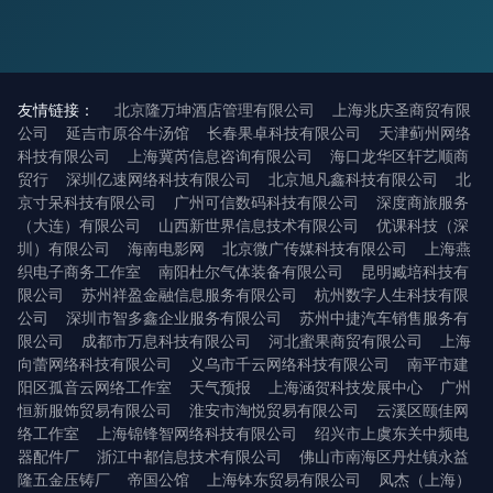
友情链接：
北京隆万坤酒店管理有限公司
上海兆庆圣商贸有限
公司
延吉市原谷牛汤馆
长春果卓科技有限公司
天津蓟州网络
科技有限公司
上海冀芮信息咨询有限公司
海口龙华区轩艺顺商
贸行
深圳亿速网络科技有限公司
北京旭凡鑫科技有限公司
北
京寸呆科技有限公司
广州可信数码科技有限公司
深度商旅服务
（大连）有限公司
山西新世界信息技术有限公司
优课科技（深
圳）有限公司
海南电影网
北京微广传媒科技有限公司
上海燕
织电子商务工作室
南阳杜尔气体装备有限公司
昆明臧培科技有
限公司
苏州祥盈金融信息服务有限公司
杭州数字人生科技有限
公司
深圳市智多鑫企业服务有限公司
苏州中捷汽车销售服务有
限公司
成都市万息科技有限公司
河北蜜果商贸有限公司
上海
向蕾网络科技有限公司
义乌市千云网络科技有限公司
南平市建
阳区孤音云网络工作室
天气预报
上海涵贺科技发展中心
广州
恒新服饰贸易有限公司
淮安市淘悦贸易有限公司
云溪区颐佳网
络工作室
上海锦锋智网络科技有限公司
绍兴市上虞东关中频电
器配件厂
浙江中都信息技术有限公司
佛山市南海区丹灶镇永益
隆五金压铸厂
帝国公馆
上海钵东贸易有限公司
凤杰（上海）